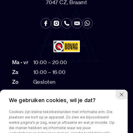
7047 CZ, Braamt
Ma - vr
10:00 – 20:00
Za
10:00 – 16:00
Zo
Gesloten
Bezichtigingen na 17:00 op afspraak
We gebruiken cookies, wil je dat?
Cookies zijn kleine tekstbestanden met informatie erin. Die
plaatsen we kort op je apparaat. Zo zien we bijvoorbeeld
Home
Aanbod
Diensten
Over ons
Customization
welke pagina’s je zag, waar je afhaakte en wat je invulde. Op
die manier hebben wij informatie waar we jouw
Contact