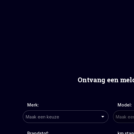
Ontvang een meld
Merk:
Model:
Brandstof:
km stan