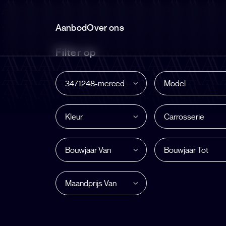
Aanbod
Over ons
Filter op
3471248-mercedes-gle-klasse-350e-4m-amg-pano-airmatic-360c-22-burmester
Model
Kleur
Carrosserie
Bouwjaar Van
Bouwjaar Tot
Maandprijs Van