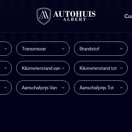
Cu
Transmissie
Brandstof
Kilometerstand van
Kilometerstand tot
Aanschafprijs Van
Aanschafprijs Tot