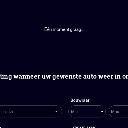
Eén moment graag...
ing wanneer uw gewenste auto weer in on
Bouwjaar:
d:
Transmissie: