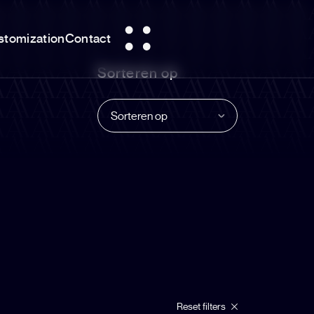
stomization
Contact
Sorteren op
Sorteren op
Reset filters