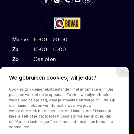
Ma - vr
10:00 – 20:00
Za
10:00 – 16:00
Zo
Gesloten
Bezichtigingen na 17:00 op afspraak
We gebruiken cookies, wil je dat?
Cookies zijn kleine tekstbestanden met informatie erin. Die
plaatsen we kort op je apparaat. Zo zien we bijvoorbeeld
Home
Aanbod
Diensten
Over ons
Customization
welke pagina’s je zag, waar je afhaakte en wat je invulde. Op
die manier hebben wij informatie waar we jouw
Contact
websitebezoek beter mee maken. Handig toch? Natuurlijk
kies je zelf of je dat toestaat. Daar zijn we eerlijk over. Klik
op “Cookie instellingen”, vind meer informatie en beheer je
voorkeuren.