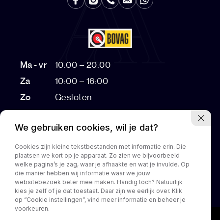
Ma - vr
10:00 – 20:00
Za
10:00 – 16:00
Zo
Gesloten
Bezichtigingen na 17:00 op afspraak
We gebruiken cookies, wil je dat?
Cookies zijn kleine tekstbestanden met informatie erin. Die
plaatsen we kort op je apparaat. Zo zien we bijvoorbeeld
Home
Aanbod
Diensten
Over ons
Customization
welke pagina’s je zag, waar je afhaakte en wat je invulde. Op
die manier hebben wij informatie waar we jouw
Contact
websitebezoek beter mee maken. Handig toch? Natuurlijk
kies je zelf of je dat toestaat. Daar zijn we eerlijk over. Klik
op “Cookie instellingen”, vind meer informatie en beheer je
voorkeuren.