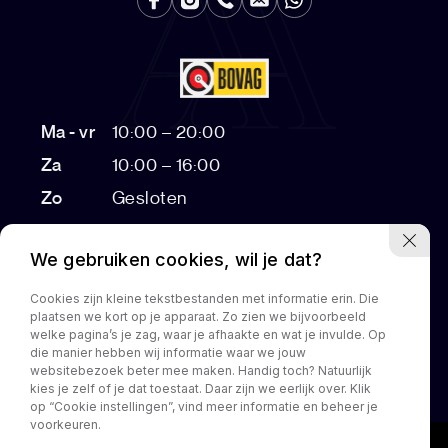
Ma - vr
10:00 – 20:00
Za
10:00 – 16:00
Zo
Gesloten
Bezichtigingen na 17:00 op afspraak
We gebruiken cookies, wil je dat?
Cookies zijn kleine tekstbestanden met informatie erin. Die
plaatsen we kort op je apparaat. Zo zien we bijvoorbeeld
Home
Aanbod
Diensten
Over ons
Customization
welke pagina’s je zag, waar je afhaakte en wat je invulde. Op
die manier hebben wij informatie waar we jouw
Contact
websitebezoek beter mee maken. Handig toch? Natuurlijk
kies je zelf of je dat toestaat. Daar zijn we eerlijk over. Klik
op “Cookie instellingen”, vind meer informatie en beheer je
voorkeuren.