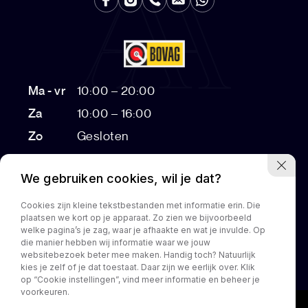
Ma - vr
10:00 – 20:00
Za
10:00 – 16:00
Zo
Gesloten
Bezichtigingen na 17:00 op afspraak
We gebruiken cookies, wil je dat?
Cookies zijn kleine tekstbestanden met informatie erin. Die
plaatsen we kort op je apparaat. Zo zien we bijvoorbeeld
Home
Aanbod
Diensten
Over ons
Customization
welke pagina’s je zag, waar je afhaakte en wat je invulde. Op
die manier hebben wij informatie waar we jouw
Contact
websitebezoek beter mee maken. Handig toch? Natuurlijk
kies je zelf of je dat toestaat. Daar zijn we eerlijk over. Klik
op “Cookie instellingen”, vind meer informatie en beheer je
voorkeuren.